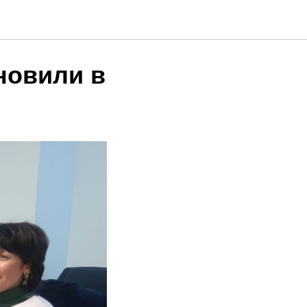
т МРТ,
новили в