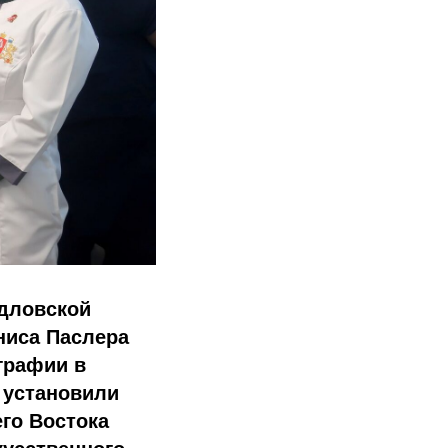
рдловской
ниса Паслера
графии в
 установили
его Востока