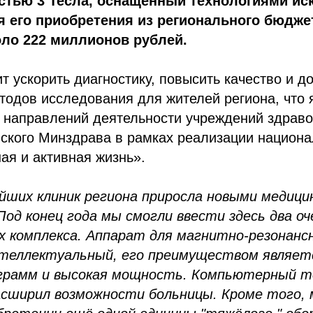
стью 3 Тесла, оснащённый технологиями ис
я его приобретения из регионального бюдж
оло 222 миллионов рублей.
т ускорить диагностику, повысить качество и д
одов исследования для жителей региона, что 
х направлений деятельности учреждений здрав
ского Минздрава в рамках реализации национа
я и активная жизнь».
ейших клиник региона приросла новыми медици
Под конец года мы смогли ввести здесь два о
х комплекса. Аппарат для магнитно-резонан
теллектуальный, его преимуществом являет
ограмм и высокая мощность. Компьютерный 
сширил возможности больницы. Кроме того, 