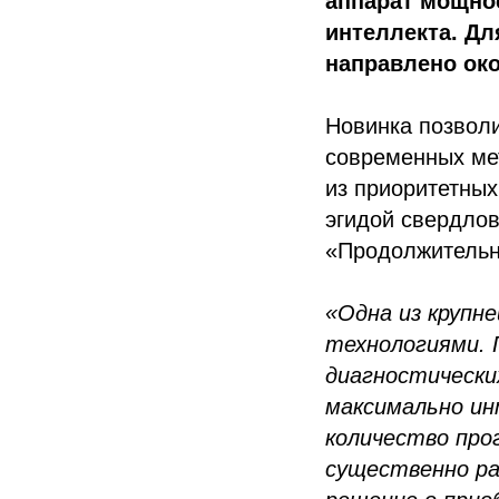
аппарат мощно
интеллекта. Дл
направлено ок
Новинка позволи
современных мет
из приоритетны
эгидой свердлов
«Продолжительна
«Одна из крупн
технологиями. 
диагностически
максимально ин
количество пр
существенно ра