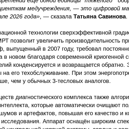
бретении ещё одной единицы "тяжёлого " обо
циенткам медучреждения, — это цифровой м
але 2026 года»
, — сказала
Татьяна Савинова
.
вационной технологии сверхэффективной гради
МРТ позволит увеличить производительность п
, выпущенный в 2007 году, требовал постоянн
а в новом благодаря современной криогенной с
лий конденсируется и возвращается обратно. 
ы на его техобслуживание. При этом энергопот
ше, чем у обычных 3-тесловых аналогов.
еств диагностического комплекса также алгор
интеллекта, которые автоматически очищают п
шумов и артефактов, повышая его качество и к
 исследования. Аппарат оснащён широким спе