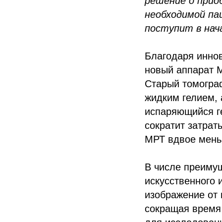
решение о прио
необходимой па
поступит в нач
Благодаря инно
новый аппарат 
Старый томограф
жидким гелием, 
испаряющийся ге
сократит затрат
МРТ вдвое мень
В числе преимущ
искусственного 
изображение от 
сокращая время