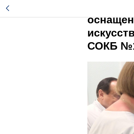
Новое во
оснащён
искусств
СОКБ №