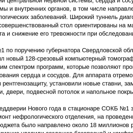
й центральной нервной системы, сердца и сосу
ы и внутренних органов, в том числе направл
логических заболеваний. Широкий туннель диаг
усовершенствованный стол ориентированы на 
а и снижение его тревожности при обследован
1 по поручению губернатора Свердловской обл
ил новый 128-срезовый компьютерный томогра
им спектром программ, которые позволяют про
ования сердца и сосудов. Для аппарата отрем
и рентгенозащиту, установили новые ставни, з
, двери, подвесной потолок и напольное покр
преддверии Нового года в стационаре СОКБ №1
онт нефрологического отделения, на проведени
юджета было направлено около 18 миллионов р