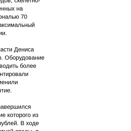
дов, скелетно-
енных на
ональю 70
максимальный
ии.
асти Дениса
ф. Оборудование
водить более
онтировали
аменили
ытие.
 завершился
е которого из
ублей. В ходе