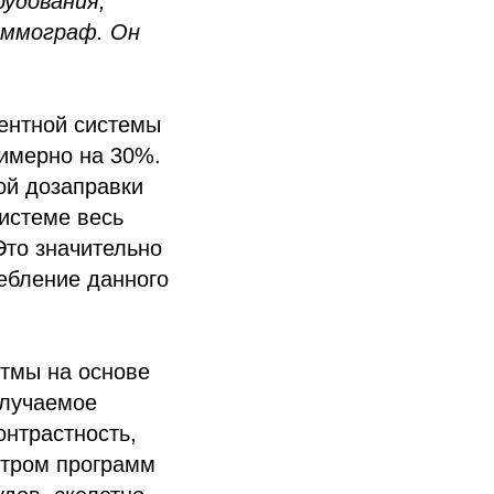
рудования,
аммограф. Он
ентной системы
римерно на 30%.
ой дозаправки
истеме весь
Это значительно
ребление данного
итмы на основе
олучаемое
онтрастность,
ктром программ