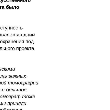
кусственного
ета было
оступность
является одним
оохранения под
льного проекта
нскими
чень важных
сной томографии
ся большое
томограф тоже
мы приняли