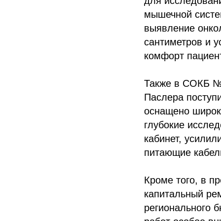
для исследовани
мышечной систем
выявление онко
сантиметров и 
комфорт пациент
Также в СОКБ №
Паслера поступ
оснащено широк
глубокие исслед
кабинет, усилил
питающие кабели
Кроме того, в 
капитальный рем
регионального б