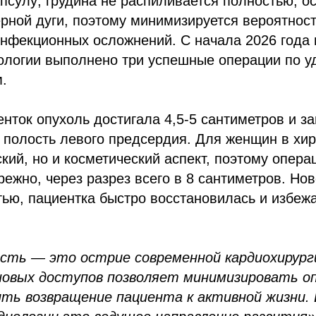
псулу; грудина не распиливается полностью, ос
рной дуги, поэтому минимизируется вероятност
инфекционных осложнений. С начала 2026 года 
иологии выполнено три успешные операции по 
.
енток опухоль достигала 4,5-5 сантиметров и з
 полость левого предсердия. Для женщин в хир
кий, но и косметический аспект, поэтому опер
ежно, через разрез всего в 8 сантиметров. Но
ью, пациентка быстро восстановилась и избеж
сть — это острие современной кардиохирург
новых доступов позволяет минимизировать о
ить возвращение пациента к активной жизни.