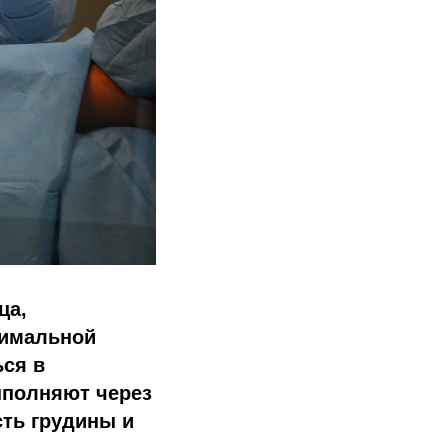
ца,
нимальной
ься в
ыполняют через
сть грудины и