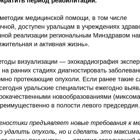
кратить период реабилитации.
 методик медицинской помощи, в том числе
ичной, доступен уральцам в учреждениях здрав
шной реализации региональным Минздравом на
жительная и активная жизнь».
тоды визуализации — эхокардиография эксперт
на ранних стадиях диагностировать заболеван
омно протекающие опухоли. Если ранее такие с
сегодня уральские специалисты ежегодно выяв
брокачественными новообразованиями (миксома
реимущественно в полости левого предсердия.
гностики предъявляет новые требования к м
о удалить опухоль, но и сделать это максима