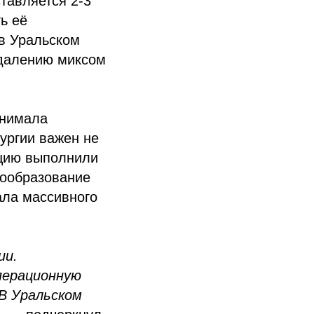
тавляется 2-3
ь её
в Уральском
удалению миксом
анимала
ургии важен не
ацию выполнили
вообразование
ала массивного
ии.
перационную
 В Уральском