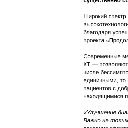
существенно со
Широкий спектр
высокотехнолог
благодаря успе
проекта «Продол
Современные ме
КТ — позволяют 
числе бессимпт
единичными, то 
пациентов с до
находящимися п
«Улучшение диа
Важно не тольк