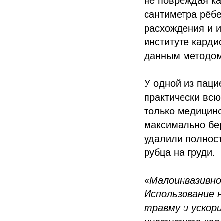
не повреждая ка
сантиметра рёбе
расхождения и 
институте кард
данным методом
У одной из паци
практически всю
только медицинс
максимально бер
удалили полност
рубца на груди.
«Малоинвазивно
Использование 
травму и ускор