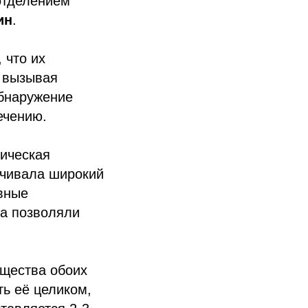
отделением
ин
.
 что их
, вызывая
обнаружение
ечению.
гическая
ечивала широкий
ивные
да позволяли
щества обоих
ть её целиком,