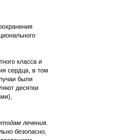
оохранения
ционального
ного класса и
ия сердца, в том
лучаи были
ляют десятки
ми),
етодам лечения.
льно безопасно,