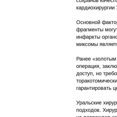
сохранив качес
кардиохирургии 
Основной фактор
фрагменты могут
инфаркты орган
миксомы являет
Ранее «золотым
операция, закл
доступ, но треб
торакотомически
гарантировать ц
Уральские хиру
подходов. Хирур