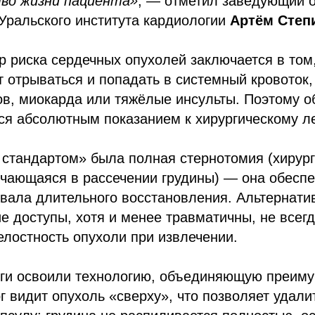
тво жизни пациента»
, — отметил заведующий 
Уральского института кардиологии
Артём Степ
 риска сердечных опухолей заключается в том,
 отрываться и попадать в системный кровоток
ов, миокарда или тяжёлые инсульты. Поэтому 
ся абсолютным показанием к хирургическому л
 стандартом» была полная стернотомия (хирур
ючающаяся в рассечении грудины) — она обесп
овала длительного восстановления. Альтернат
е доступы, хотя и менее травматичны, не всег
елостность опухоли при извлечении.
рги освоили технологию, объединяющую преиму
г видит опухоль «сверху», что позволяет удали