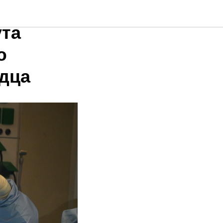
:
ута
ю
рдца