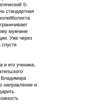
атический S-
чь стандартная
 волейболиста
ограничивает
дому мужчине
ии. Уже через
 спустя
 и его ученика,
ательского
. Владимира
то направление и
дарить
можность