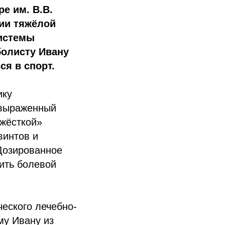
е им. В.В.
ии тяжёлой
истемы
болисту Ивану
ся в спорт.
ику
 выраженный
«жёсткой»
винтов и
 Дозированное
ить болевой
еского лечебно-
му Ивану из