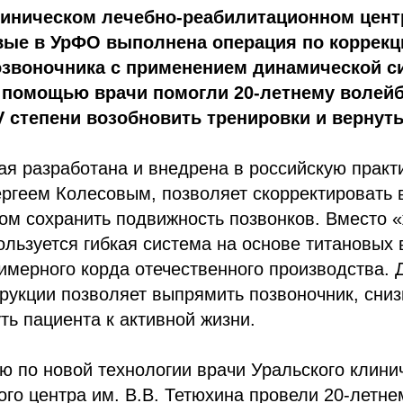
иническом лечебно-реабилитационном центр
вые в УрФО выполнена операция по коррекц
звоночника с применением динамической с
ё помощью врачи помогли 20-летнему волей
V степени возобновить тренировки и вернуть
ая разработана и внедрена в российскую практ
ргеем Колесовым, позволяет скорректировать
том сохранить подвижность позвонков. Вместо 
ользуется гибкая система на основе титановых 
имерного корда отечественного производства.
рукции позволяет выпрямить позвоночник, сниз
ть пациента к активной жизни.
 по новой технологии врачи Уральского клинич
го центра им. В.В. Тетюхина провели 20-летне