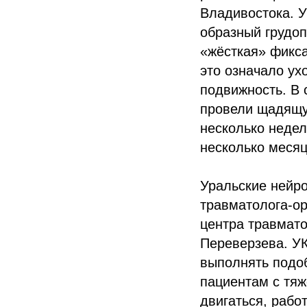
Владивостока. У
образный грудоп
«жёсткая» фикс
это означало ух
подвижность. В 
провели щадящу
несколько недел
несколько месяц
Уральские нейро
травматолога-о
центра травмато
Переверзева. УК
выполнять подоб
пациентам с тя
двигаться, рабо