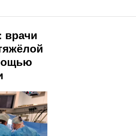
: врачи
тяжёлой
мощью
и