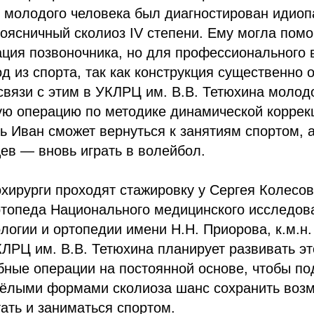
 молодого человека был диагностирован идиоп
оясничный сколиоз IV степени. Ему могла помо
ация позвоночника, но для профессионального
од из спорта, так как конструкция существенно 
связи с этим в УКЛРЦ им. В.В. Тетюхина моло
ю операцию по методике динамической коррекц
ь Иван сможет вернуться к занятиям спортом, а
ев — вновь играть в волейбол.
хирурги проходят стажировку у Сергея Колесова
ртопеда Национального медицинского исследов
логии и ортопедии имени Н.Н. Приорова, к.м.н
ЛРЦ им. В.В. Тетюхина планирует развивать э
ные операции на постоянной основе, чтобы по
жёлыми формами сколиоза шанс сохранить воз
тать и заниматься спортом.