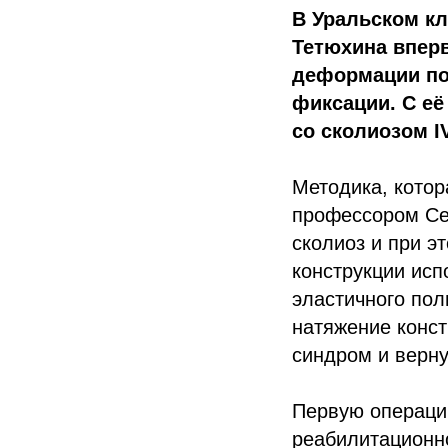
В Уральском кл
Тетюхина впер
деформации по
фиксации. С е
со сколиозом I
Методика, котор
профессором Се
сколиоз и при э
конструкции исп
эластичного пол
натяжение конст
синдром и верну
Первую операцию
реабилитационно