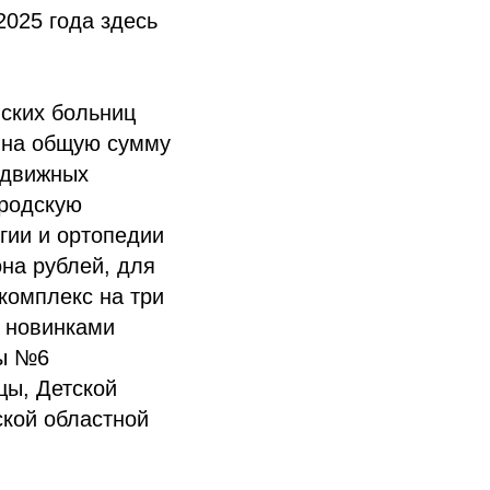
2025 года здесь
вских больниц
 на общую сумму
едвижных
ородскую
гии и ортопедии
на рублей, для
комплекс на три
ь новинками
цы №6
цы, Детской
ской областной