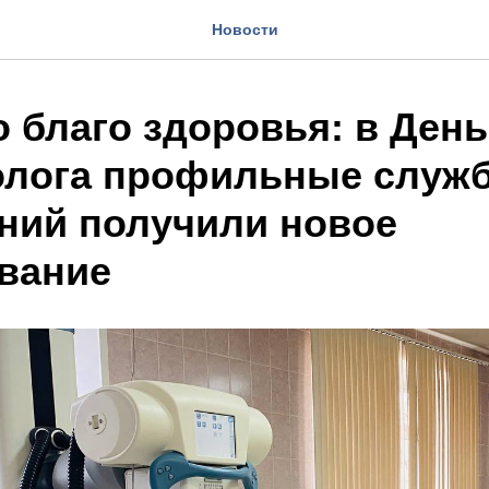
Новости
 благо здоровья: в День
олога профильные служ
ний получили новое
вание