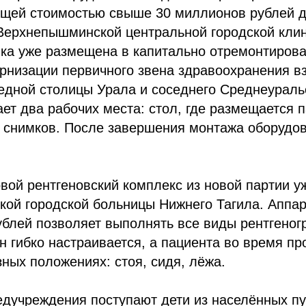
бщей стоимостью свыше 30 миллионов рублей 
Верхнепышминской центральной городской кли
ика уже размещена в капитально отремонтиров
рнизации первичного звена здравоохранения в
едной столицы Урала и соседнего Среднеураль
ет два рабочих места: стол, где размещается п
 снимков. После завершения монтажа оборудов
ой рентгеновский комплекс из новой партии у
кой городской больницы Нижнего Тагила. Аппа
блей позволяет выполнять все виды рентгеног
н гибко настраивается, а пациента во время п
зных положениях: стоя, сидя, лёжа.
дучреждения поступают дети из населённых пу