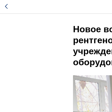
Новое во
рентген
учрежде
оборудо