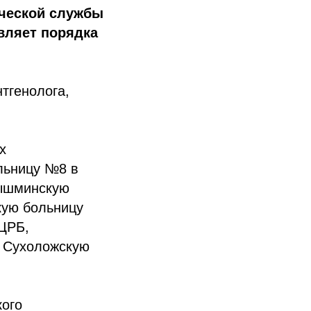
ической службы
вляет порядка
тгенолога,
х
ольницу №8 в
пышминскую
кую больницу
 ЦРБ,
и Сухоложскую
кого