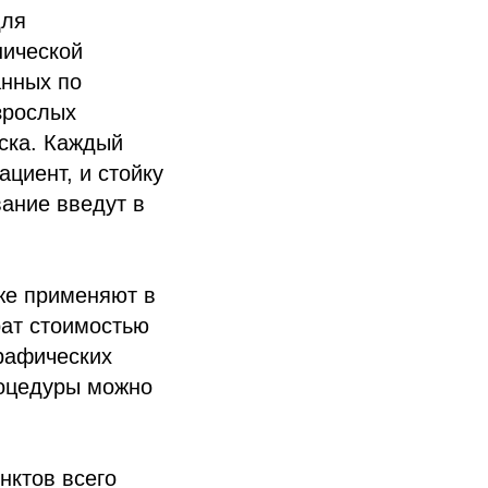
для
нической
анных по
зрослых
ска. Каждый
ациент, и стойку
ание введут в
же применяют в
рат стоимостью
рафических
роцедуры можно
нктов всего