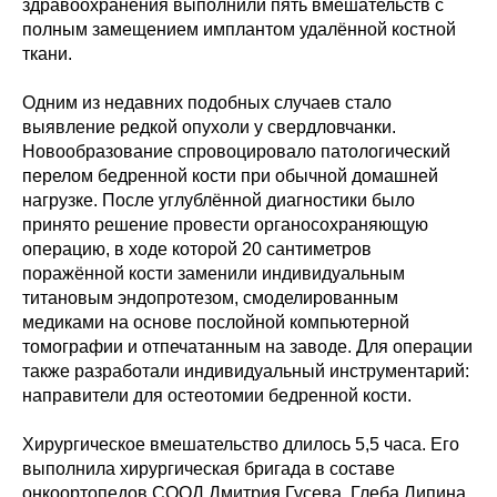
здравоохранения выполнили пять вмешательств с
полным замещением имплантом удалённой костной
ткани.
Одним из недавних подобных случаев стало
выявление редкой опухоли у свердловчанки.
Новообразование спровоцировало патологический
перелом бедренной кости при обычной домашней
нагрузке. После углублённой диагностики было
принято решение провести органосохраняющую
операцию, в ходе которой 20 сантиметров
поражённой кости заменили индивидуальным
титановым эндопротезом, смоделированным
медиками на основе послойной компьютерной
томографии и отпечатанным на заводе. Для операции
также разработали индивидуальный инструментарий:
направители для остеотомии бедренной кости.
Хирургическое вмешательство длилось 5,5 часа. Его
выполнила хирургическая бригада в составе
онкоортопедов СООД Дмитрия Гусева, Глеба Липина,