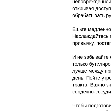
неповреждённой
открывая доступ
обрабатывать ру
Ешьте медленно,
Наслаждайтесь п
привычку, постеп
И не забывайте 
только бутилиро
лучше между при
день. Пейте утр
тракта. Важно з
сердечно-сосуди
Чтобы подготови