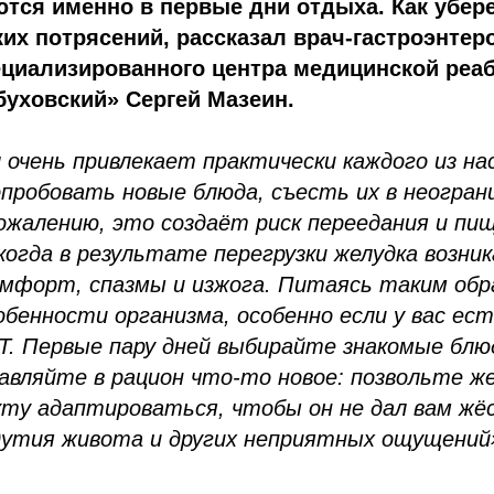
тся именно в первые дни отдыха. Как убере
их потрясений, рассказал врач-гастроэнтер
ециализированного центра медицинской реа
уховский» Сергей Мазеин.
очень привлекает практически каждого из нас
пробовать новые блюда, съесть их в неогран
сожалению, это создаёт риск переедания и пи
когда в результате перегрузки желудка возни
мфорт, спазмы и изжога. Питаясь таким обр
бенности организма, особенно если у вас ест
Т. Первые пару дней выбирайте знакомые блю
авляйте в рацион что-то новое: позвольте же
ту адаптироваться, чтобы он не дал вам жё
здутия живота и других неприятных ощущений