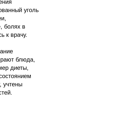
ения
ованный уголь
еи,
, болях в
ь к врачу.
тание
ирают блюда,
мер диеты,
 состоянием
, учтены
стей.