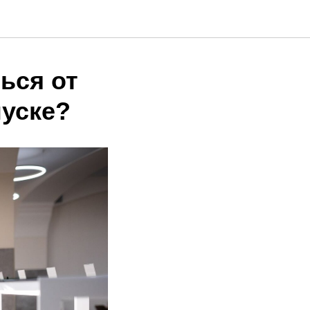
ься от
пуске?