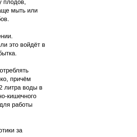
у плодов,
аще мыть или
ов.
ении.
ли это войдёт в
бытка.
потреблять
рко, причём
2 литра воды в
но-кишечного
 для работы
отики за