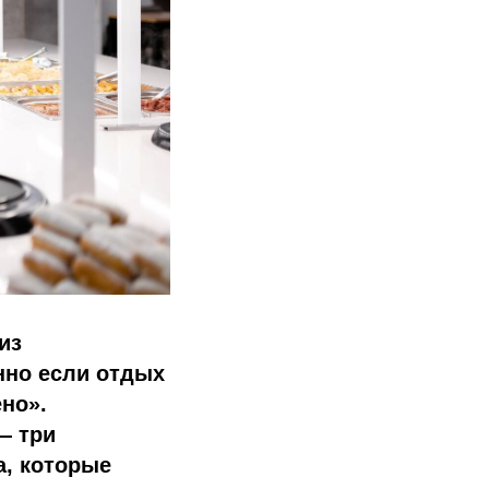
из
нно если отдых
но».
— три
, которые