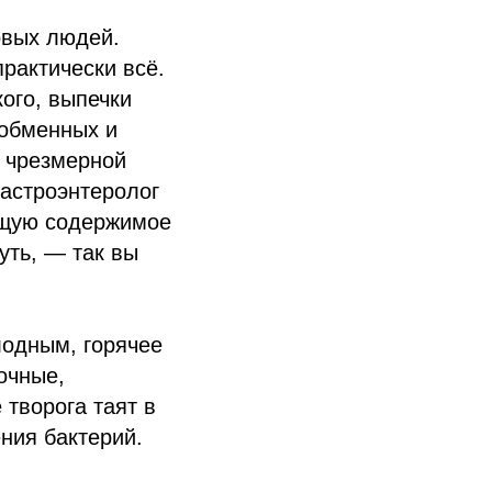
овых людей.
практически всё.
ого, выпечки
 обменных и
с чрезмерной
гастроэнтеролог
ющую содержимое
уть, — так вы
лодным, горячее
очные,
 творога таят в
ния бактерий.