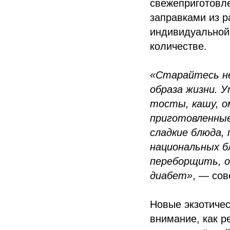
свежеприготовл
заправками из р
индивидуальной 
количестве.
«Старайтесь не
образа жизни. 
тосты, кашу, о
приготовленные
сладкие блюда,
национальных б
переборщить, о
диабет»
, — сов
Новые экзотичес
внимание, как р