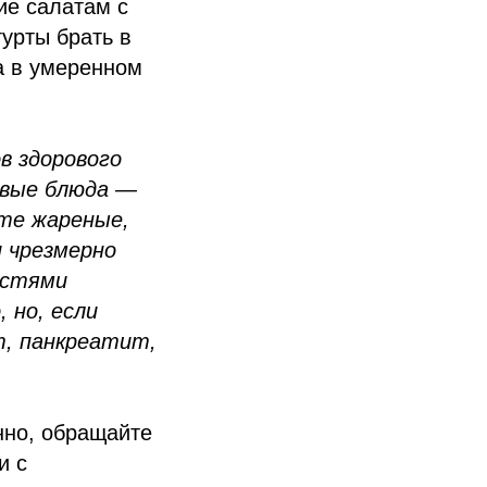
ие салатам с
гурты брать в
а в умеренном
в здорового
овые блюда —
те жареные,
 чрезмерно
остями
 но, если
т, панкреатит,
нно, обращайте
и с