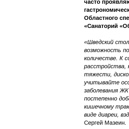
часто проявляю
гастрономическ
Областного сп
«Санаторий «Об
«Шведский стол 
возможность по
количестве. К 
расстройства, 
тяжести, диско
учитывайте осо
заболевания ЖК
постепенно доб
кишечному трак
виде диареи, в
Сергей Мазеин.