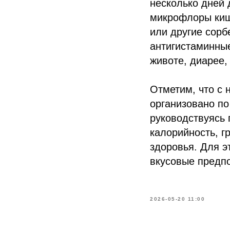
несколько дней 
микрофлоры киш
или другие сорб
антигистаминные
животе, диарее,
Отметим, что с 
организовано п
руководствуясь 
калорийность, г
здоровья. Для э
вкусовые предпо
2026-05-20 11:00