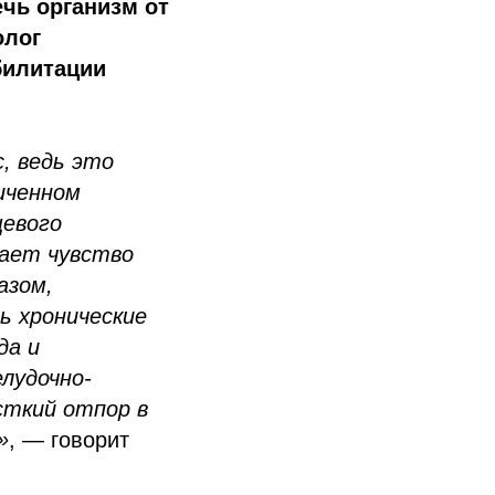
чь организм от
олог
билитации
, ведь это
иченном
щевого
кает чувство
азом,
ь хронические
да и
лудочно-
сткий отпор в
»
, — говорит