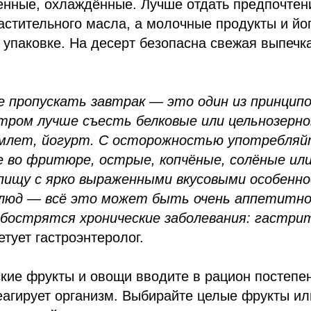
енные, охлаждённые. Лучше отдать предпочтен
астительного масла, а молочные продукты и йо
упаковке. На десерт безопасна свежая выпечк
 пропускать завтрак — это один из принципо
Утром лучше съесть белковые или цельнозерн
млет, йогурт. С осторожностью употребляй
 во фритюре, острые, копчёные, солёные или
 пищу с ярко выраженными вкусовыми особенн
люд — всё это может быть очень аппетитно,
бострятся хронические заболевания: гастри
етует гастроэнтеролог.
кие фрукты и овощи вводите в рацион постепе
еагирует организм. Выбирайте целые фрукты ил