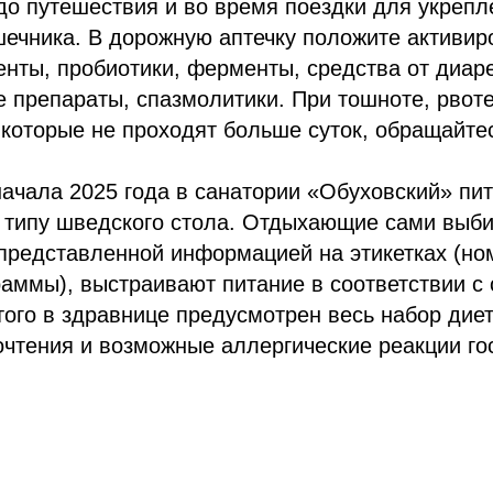
до путешествия и во время поездки для укрепл
ечника. В дорожную аптечку положите активир
енты, пробиотики, ферменты, средства от диар
 препараты, спазмолитики. При тошноте, рвоте
 которые не проходят больше суток, обращайтес
начала 2025 года в санатории «Обуховский» пи
о типу шведского стола. Отдыхающие сами выб
представленной информацией на этикетках (но
раммы), выстраивают питание в соответствии с
того в здравнице предусмотрен весь набор диет
чтения и возможные аллергические реакции го