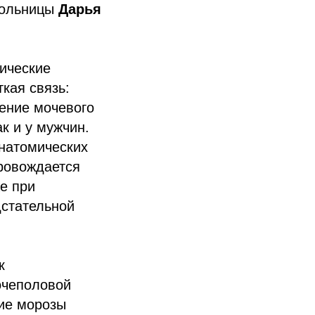
 больницы
Дарья
нические
кая связь:
ление мочевого
к и у мужчин.
анатомических
ровождается
е при
дстательной
к
очеполовой
ие морозы