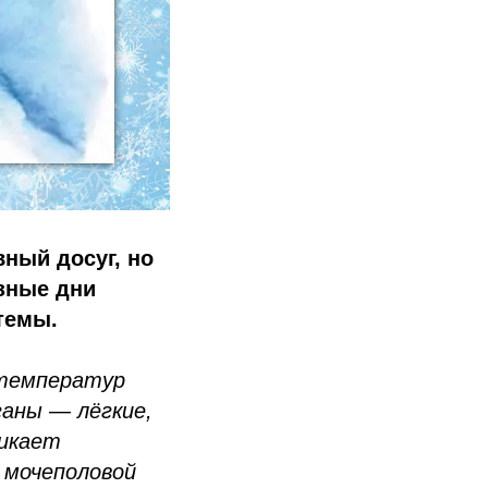
ный досуг, но
озные дни
темы.
 температур
аны — лёгкие,
никает
 мочеполовой