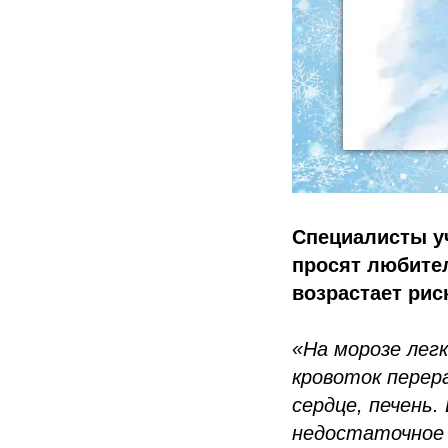
Специалисты у
просят любител
возрастает рис
«На морозе лег
кровоток перер
сердце, печень.
недостаточное 