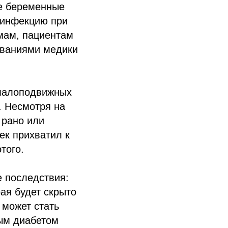
же беременные
 инфекцию при
мам, пациентам
еваниями медики
 малоподвижных
. Несмотря на
 рано или
ек прихватил к
того.
е последствия:
ая будет скрыто
 может стать
ым диабетом