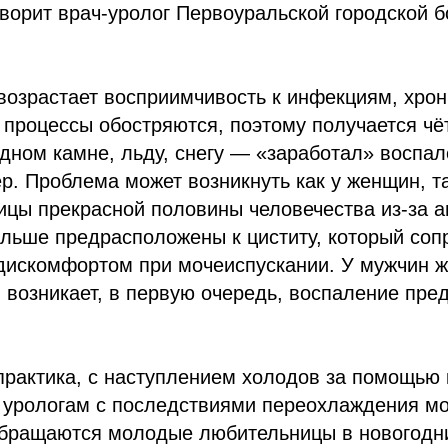
оворит врач-уролог Первоуральской городской
возрастает восприимчивость к инфекциям, хро
процессы обостряются, поэтому получается чёт
дном камне, льду, снегу — «заработал» воспа
р. Проблема может возникнуть как у женщин, та
ицы прекрасной половины человечества из-за 
ольше предрасположены к циститу, который соп
дискомфортом при мочеиспускании. У мужчин ж
возникает, в первую очередь, воспаление пре
практика, с наступлением холодов за помощью 
 урологам с последствиями переохлаждения м
обращаются молодые любительницы в новогодн